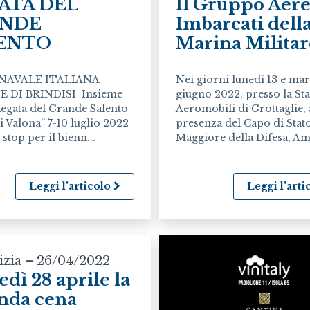
ATA DEL
Il Gruppo Aere
NDE
Imbarcati dell
ENTO
Marina Militare 
NAVALE ITALIANA
Nei giorni lunedì 13 e mar
E DI BRINDISI Insieme
giugno 2022, presso la St
Regata del Grande Salento
Aeromobili di Grottaglie, 
i Valona” 7-10 luglio 2022
presenza del Capo di Stat
stop per il bienn...
Maggiore della Difesa, Am
Leggi l'articolo
Leggi l'art
izia – 26/04/2022
edì 28 aprile la
nda cena