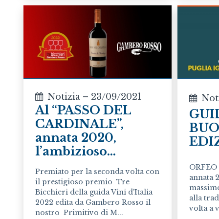
Notizia – 23/09/2021
Not
Al “PASSO DEL
GUI
CARDINALE”,
BUON
annata 2020,
EDI
l’ambizioso...
ORFEO 
Premiato per la seconda volta con
annata 
il prestigioso premio Tre
massimo
Bicchieri della guida Vini d'Italia
alla tra
2022 edita da Gambero Rosso il
volta a v
nostro Primitivo di M...