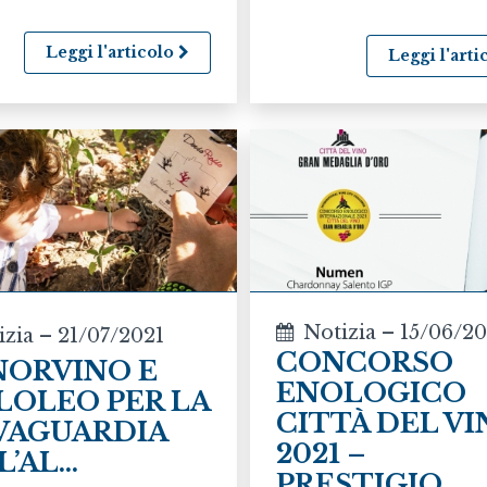
Leggi l'articolo
Leggi l'art
Notizia – 15/06/2
izia – 21/07/2021
CONCORSO
NORVINO E
ENOLOGICO
LOLEO PER LA
CITTÀ DEL V
VAGUARDIA
2021 –
’AL...
PRESTIGIO...