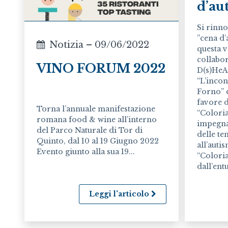
d’aut
Si rinn
”cena d’
Notizia – 09/06/2022
questa vo
collabo
VINO FORUM 2022
D(s)HeAr
“L’incon
Forno” e
favore d
Torna l’annuale manifestazione
“Colori
romana food & wine all’interno
impegna
del Parco Naturale di Tor di
delle te
Quinto, dal 10 al 19 Giugno 2022
all’auti
Evento giunto alla sua 19...
“Colori
dall’ent
Leggi l'articolo