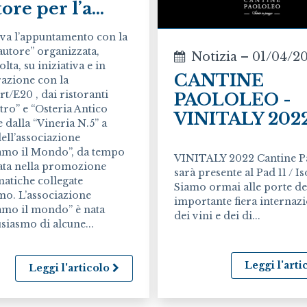
ore per l’a...
ova l’appuntamento con la
autore” organizzata,
Notizia – 01/04/2
lta, su iniziativa e in
CANTINE
razione con la
t/E20 , dai ristoranti
PAOLOLEO -
tro” e “Osteria Antico
VINITALY 202
 dalla “Vineria N.5” a
ell’associazione
amo il Mondo”, da tempo
VINITALY 2022 Cantine P
ta nella promozione
sarà presente al Pad 11 / Is
matiche collegate
Siamo ormai alle porte de
smo. L’associazione
importante fiera internaz
amo il mondo” è nata
dei vini e dei di...
usiasmo di alcune...
Leggi l'art
Leggi l'articolo