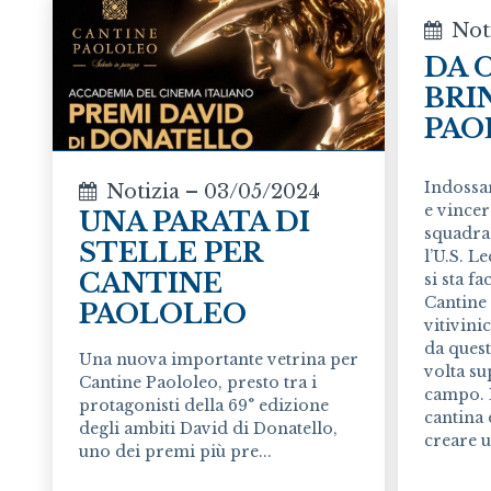
Not
DA 
BRI
PAO
Indossar
Notizia – 03/05/2024
e vincer
UNA PARATA DI
squadra.
STELLE PER
l’U.S. L
CANTINE
si sta f
Cantine 
PAOLOLEO
vitivini
da quest
Una nuova importante vetrina per
volta su
Cantine Paololeo, presto tra i
campo. È
protagonisti della 69° edizione
cantina 
degli ambiti David di Donatello,
creare u
uno dei premi più pre...