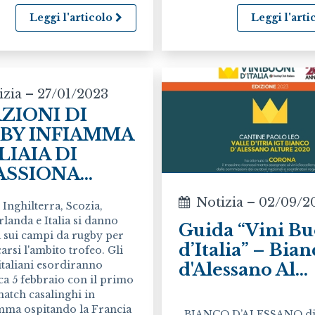
Leggi l'articolo
Leggi l'art
izia – 27/01/2023
AZIONI DI
BY INFIAMMA
LIAIA DI
SSIONA...
Notizia – 02/09/2
 Inghilterra, Scozia,
Irlanda e Italia si danno
Guida “Vini Bu
a sui campi da rugby per
d’Italia” – Bia
arsi l'ambito trofeo. Gli
italiani esordiranno
d'Alessano Al...
a 5 febbraio con il primo
match casalinghi in
ma ospitando la Francia
BIANCO D’ALESSANO d