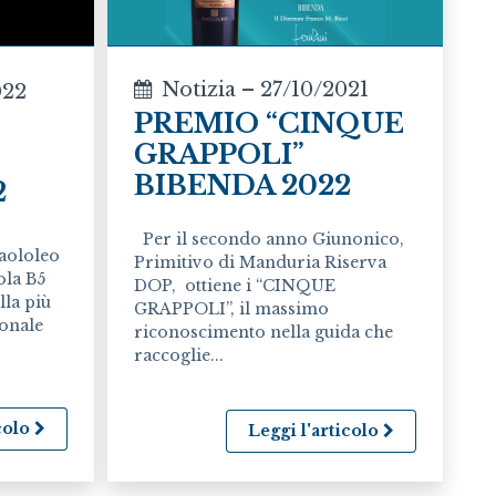
Notizia – 27/10/2021
022
PREMIO “CINQUE
GRAPPOLI”
BIBENDA 2022
2
Per il secondo anno Giunonico,
aololeo
Primitivo di Manduria Riserva
ola B5
DOP, ottiene i “CINQUE
lla più
GRAPPOLI”, il massimo
ionale
riconoscimento nella guida che
raccoglie...
icolo
Leggi l'articolo