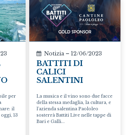
023
Notizia – 12/06/2023
L
BATTITI DI
CALICI
NO
SALENTINI
ile per
La musica e il vino sono due facce
a
della stessa medaglia, la cultura, e
are: il
l’azienda salentina Paololeo
 oggi, 13
sosterrà Battiti Live nelle tappe di
Bari e Galli...