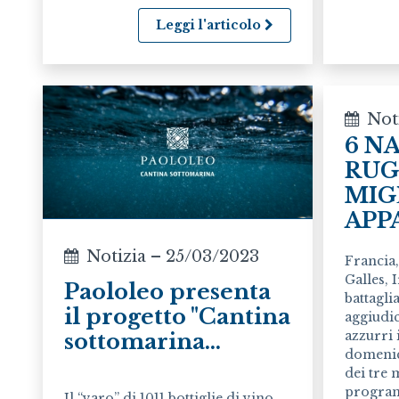
Leggi l'articolo
Not
6 N
RUG
MIG
APPA
Notizia – 25/03/2023
Francia,
Galles, 
Paololeo presenta
battagli
il progetto "Cantina
aggiudic
azzurri 
sottomarina...
domenic
dei tre 
program
Il “varo” di 1011 bottiglie di vino