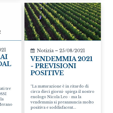
021
Notizia – 25/08/2021
AI
VENDEMMIA 2021
DAL
- PREVISIONI
POSITIVE
“La maturazione è in ritardo di
ati tre
circa dieci giorni- spiega il nostro
OSSI
enologo Nicola Leo - ma la
la
vendemmia si preannuncia molto
 Merano
positiva e soddisfacent...