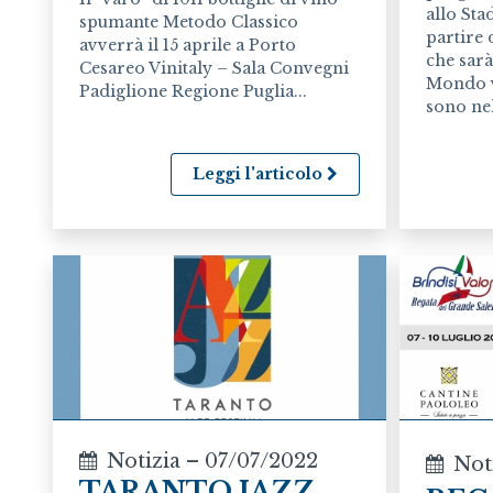
allo St
spumante Metodo Classico
partire 
avverrà il 15 aprile a Porto
che sar
Cesareo Vinitaly – Sala Convegni
Mondo v
Padiglione Regione Puglia...
sono nell
Leggi l'articolo
Notizia – 07/07/2022
Not
TARANTO JAZZ