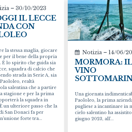
izia – 30/10/2023
OGGI IL LECCE
NDA CON
LOLEO
e la stessa maglia, giocare
Notizia – 14/06/2
e per il bene della propria
MORMORA: I
 È lo spirito che guida sia
VINO
ecce, squadra di calcio che
acendo strada in Serie A, sia
SOTTOMARI
Paololeo, realtà
cola salentina che a partire
a stagione e per la prima
Una giornata indimenticab
pporterà la squadra in
Paololeo, la prima aziend
 un ulteriore passo che la
pugliese a incantinare in m
di San Donaci fa per
cielo salentino ha assistito
n’unione forte tra...
giugno 2023, all’...