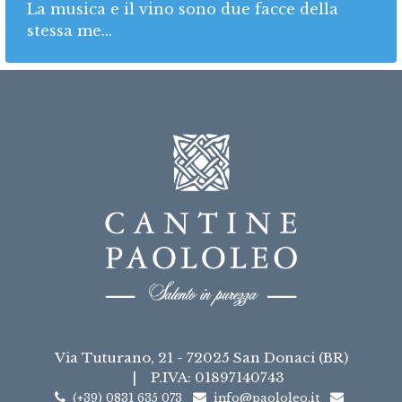
La musica e il vino sono due facce della
stessa me...
Via Tuturano, 21 - 72025 San Donaci (BR)
|
P.IVA: 01897140743
(+39) 0831 635 073
info@paololeo.it