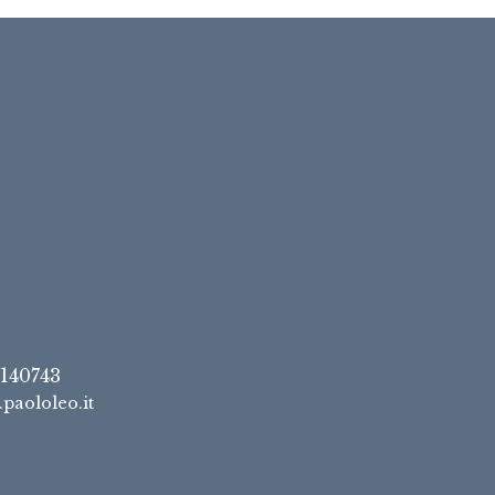
7140743
paololeo.it