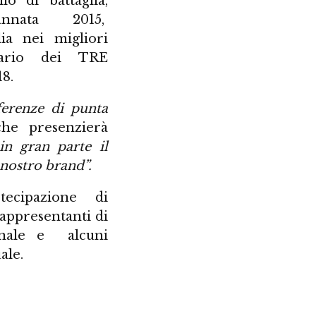
lo di battaglia,
nnata 2015,
lia nei migliori
tario dei TRE
8.
ferenze di punta
che presenzierà
in gran parte il
 nostro brand”.
tecipazione di
rappresentanti di
ionale e alcuni
ale.