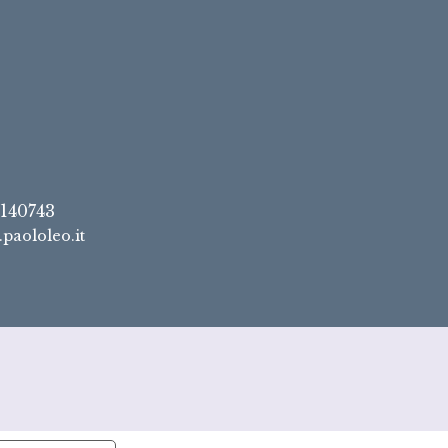
7140743
paololeo.it