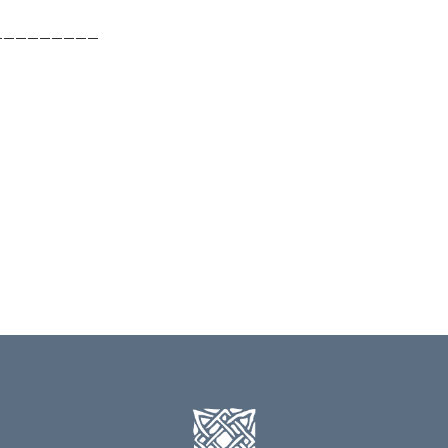
_________